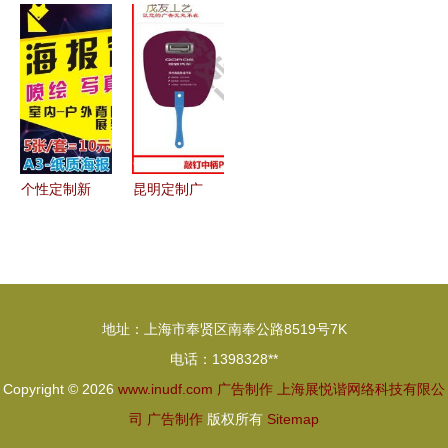
艺术与商业
专注于广告
计与模板核
件撬动大营
的完美融合
设计与喷绘
心的制作思
销的广告新
制作的创新
维
选择
先锋
个性定制新
昆明定制广
风尚 从个
告扇子的制
人写真到明
造商选取及
星海报，
关键要点
DIY你的视
地址：上海市奉贤区南奉公路8519号7K
觉生活
电话：1398328**
Copyright © 2026
www.inudf.com
广告制作
上海展悦谐网络科技有限公
司
广告制作
版权所有
Sitemap