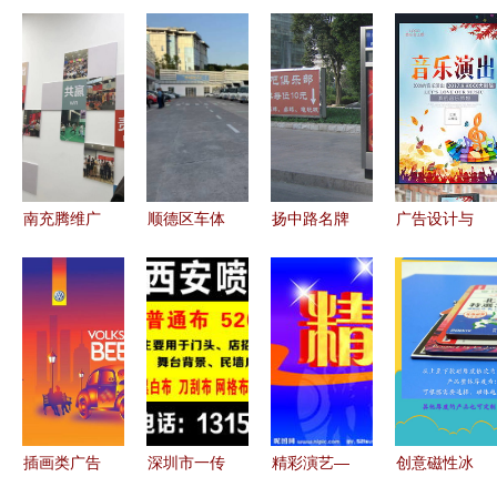
南充腾维广
顺德区车体
扬中路名牌
广告设计与
告 专业户
广告制作厂
广告垃圾箱
制作 从主
内外广告制
家
专业订做
题规划到视
作安装一体
觉呈现的完
化服务
整指南
插画类广告
深圳市一传
精彩演艺—
创意磁性冰
设计欣赏
万方广告
融合广告设
箱贴 小物